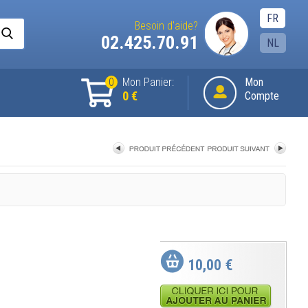
FR
Besoin d'aide?
02.425.70.91
NL
0
Mon Panier:
Mon
0 €
Compte
«
retourner à la liste
10,00 €