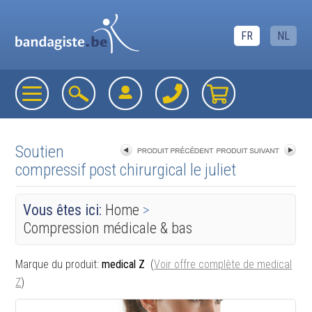
FR
NL
Soutien
compressif post chirurgical le juliet
«
retourner à la liste
Vous êtes ici:
Home
>
Compression médicale & bas
Marque du produit:
medical Z
(
Voir offre complète de medical
Z
)