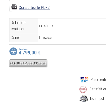
Consultez le PDF2
Délais de
de stock
livraison:
Genre:
Unisexe
A partir de
4 799,00 €
Paiement
Satisfait 
Notre poli