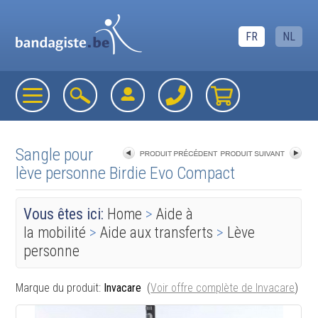
FR
NL
Sangle pour
lève personne Birdie Evo Compact
«
retourner à la liste
Vous êtes ici:
Home
>
Aide à
la mobilité
>
Aide aux transferts
>
Lève
personne
Marque du produit:
Invacare
(
Voir offre complète de Invacare
)