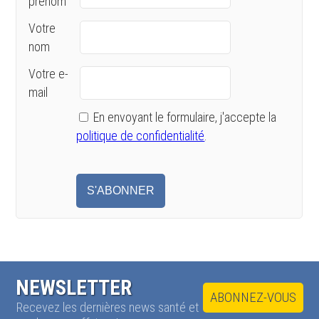
prénom
Votre
nom
Votre e-
mail
En envoyant le formulaire, j'accepte la
politique de confidentialité
.
NEWSLETTER
ABONNEZ-VOUS
Recevez les dernières news santé et