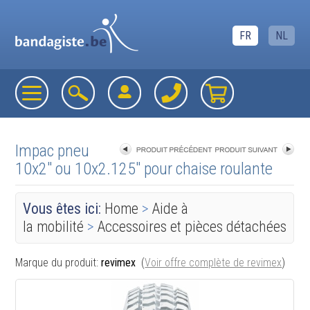
FR
NL
Impac pneu
10x2" ou 10x2.125" pour chaise roulante
«
retourner à la liste
Vous êtes ici:
Home
>
Aide à
la mobilité
>
Accessoires et pièces détachées
Marque du produit:
revimex
(
Voir offre complète de revimex
)