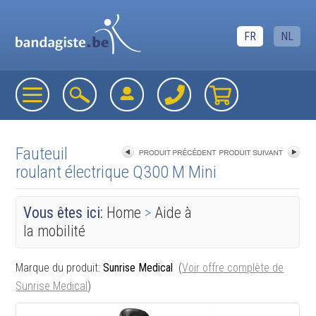
FR
NL
Fauteuil
roulant électrique Q300 M Mini
«
retourner à la liste
Vous êtes ici:
Home
>
Aide à
la mobilité
Marque du produit:
Sunrise Medical
(
Voir offre complète de
Sunrise Medical
)