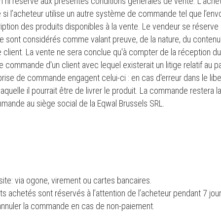
 ni réserve aux présentes conditions générales de vente. L’ache
 l’acheteur utilise un autre système de commande tel que l’envoi 
tion des produits disponibles à la vente. Le vendeur se réserve 
e sont considérés comme valant preuve, de la nature, du contenu 
e client. La vente ne sera conclue qu'à compter de la réception du
te commande d'un client avec lequel existerait un litige relatif a
 prise de commande engagent celui-ci : en cas d'erreur dans le lib
laquelle il pourrait être de livrer le produit. La commande restera 
ommande au siège social de la Eqwal Brussels SRL.
ite: via ogone, virement ou cartes bancaires.
ts achetés sont réservés à l’attention de l’acheteur pendant 7 jo
 d’annuler la commande en cas de non-paiement.