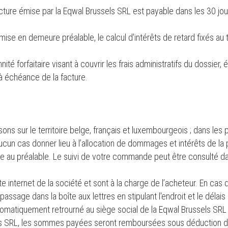
ture émise par la Eqwal Brussels SRL est payable dans les 30 jou
ise en demeure préalable, le calcul d'intérêts de retard fixés au 
ité forfaitaire visant à couvrir les frais administratifs du dossi
 à échéance de la facture.
ons sur le territoire belge, français et luxembourgeois ; dans les p
 aucun cas donner lieu à l’allocation de dommages et intérêts de la
au préalable. Le suivi de votre commande peut être consulté da
te internet de la société et sont à la charge de l’acheteur. En cas 
assage dans la boîte aux lettres en stipulant l'endroit et le délais 
a automatiquement retrourné au siège social de la Eqwal Brussels S
s SRL, les sommes payées seront remboursées sous déduction des 