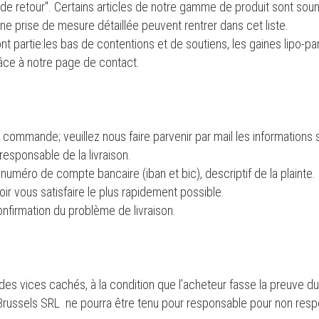
s de retour". Certains articles de notre gamme de produit sont sou
ne prise de mesure détaillée peuvent rentrer dans cet liste.
nt partie:les bas de contentions et de soutiens, les gaines lipo-pa
râce à notre page de contact.
e commande; veuillez nous faire parvenir par mail les informations
esponsable de la livraison.
numéro de compte bancaire (iban et bic), descriptif de la plainte.
r vous satisfaire le plus rapidement possible.
firmation du problème de livraison.
et des vices cachés, à la condition que l’acheteur fasse la preuve 
russels SRL ne pourra être tenu pour responsable pour non respec