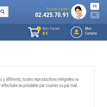
FR
Besoin d'aide?
02.425.70.91
NL
0
Mon Panier:
Mon
0 €
Compte
ts y afférents, toutes reproductions intégrales ou
 effectuée au préalable par courrier ou par mail.