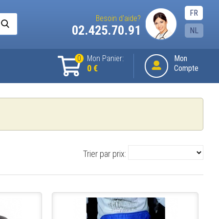
FR
Besoin d'aide?
02.425.70.91
NL
0
Mon Panier:
Mon
0 €
Compte
Trier par prix: