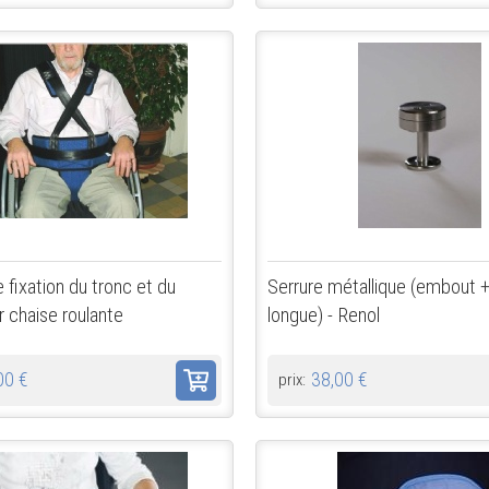
 fixation du tronc et du
Serrure métallique (embout +
r chaise roulante
longue) - Renol
00 €
38,00 €
prix: