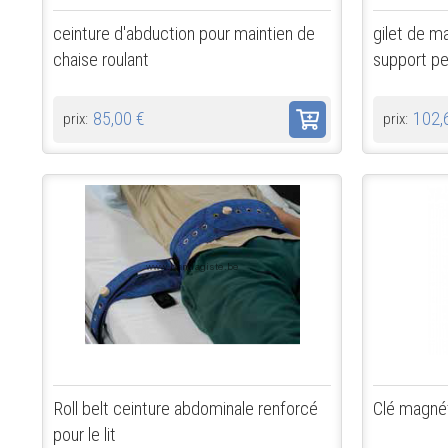
ceinture d'abduction pour maintien de
gilet de m
chaise roulant
support pe
85,00 €
102,
prix:
prix:
Roll belt ceinture abdominale renforcé
Clé magnét
pour le lit