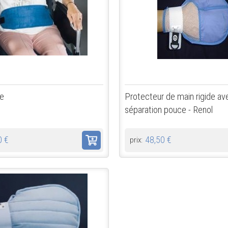
le
Protecteur de main rigide av
séparation pouce - Renol
0 €
48,50 €
prix: