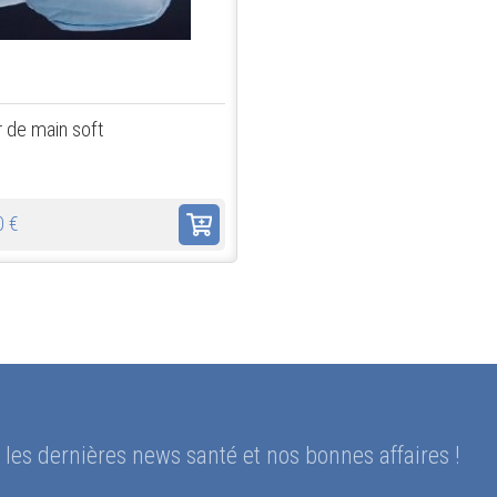
 de main soft
0 €
les dernières news santé et nos bonnes affaires !