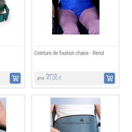
Ceinture de fixation chaise - Renol
A partir de
41,00 €
prix: