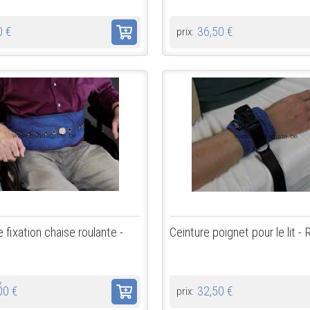
0 €
36,50 €
prix:
 fixation chaise roulante -
Ceinture poignet pour le lit - 
de
00 €
32,50 €
prix: