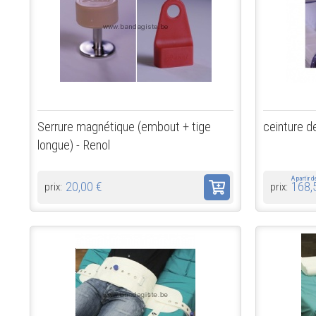
Serrure magnétique (embout + tige
ceinture de 
longue) - Renol
A partir 
20,00 €
168,
prix:
prix: