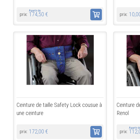
A partir de
174,50 €
10,0
prix:
prix:
Ceinture de taille Safety Lock cousue à
Ceinture de
une ceinture
Renol
A partir 
172,00 €
112,
prix:
prix: