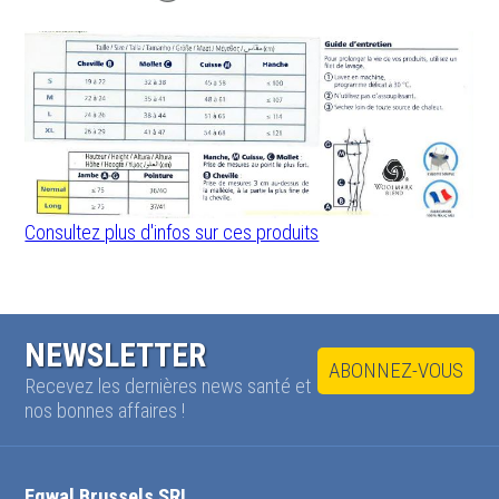
Consultez plus d'infos sur ces produits
NEWSLETTER
ABONNEZ-VOUS
Recevez les dernières news santé et
nos bonnes affaires !
Eqwal Brussels SRL