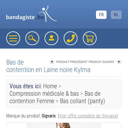
FR
NL
Bas de
contention en Laine noire Kylma
«
retourner à la liste
Vous êtes ici:
Home
>
Compression médicale & bas
>
Bas de
contention Femme
>
Bas collant (panty)
Marque du produit:
Sigvaris
(
Voir offre complète de Sigvaris
)